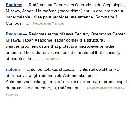
Radôme
— Radômes au Centre des Opérations de Cryptologie,
Misawa, Japon. Un radôme (radar dôme) est un abri protecteur
imperméable utilisé pour protéger une antenne. Sommaire 1
Compositi …
Wikipédia en Français
Radome
— Radomes at the Misawa Security Operations Center,
Misawa, Japan A radome (radar dome) is a structural,
weatherproof enclosure that protects a microwave or radar
antenna. The radome is constructed of material that minimally
attenuates the… …
Wikipedia
radome
— antenos aptakas statusas T sritis radioelektronika
atitikmenys: angl. radome vok. Antennenkuppel, f;
Antennenverkleidung, f rus. обтекатель антенны, m pranc. capot
de protection d antenne, m; radôme, m …
Radioelektronikos terminų
žodynas