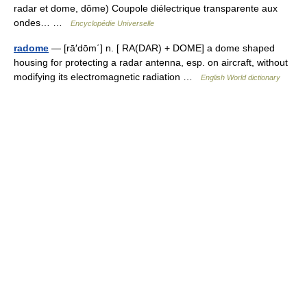
radar et dome, dôme) Coupole diélectrique transparente aux
ondes… …
Encyclopédie Universelle
radome
— [rā′dōm΄] n. [ RA(DAR) + DOME] a dome shaped
housing for protecting a radar antenna, esp. on aircraft, without
modifying its electromagnetic radiation …
English World dictionary