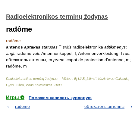
Radioelektronikos terminų žodynas
radôme
radôme
antenos
aptakas
statusas
T
sritis
radioelektronika
atitikmenys
:
angl.
radome
vok.
Antennenkuppel, f; Antennenverkleidung, f
rus.
обтекатель антенны, m
pranc.
capot de protection d'antenne, m;
radôme, m
Radioelektronikos terminų žodynas. – Vilnius : BĮ UAB „Litimo“
.
Kazimieras Gaivenis,
Gytis Juška, Vidas Kalesinskas
.
2000
.
Игры ⚽
Поможем написать курсовую
radome
обтекатель антенны