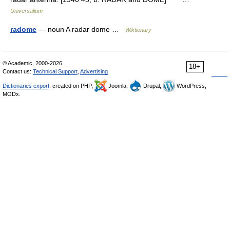
Universalium
radome
— noun A radar dome …
Wiktionary
© Academic, 2000-2026
18+
Contact us:
Technical Support
,
Advertising
Dictionaries export
, created on PHP,
Joomla,
Drupal,
WordPress,
MODx.